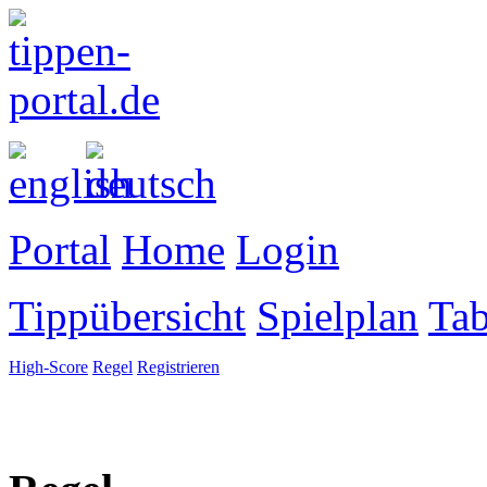
Portal
Home
Login
Tippübersicht
Spielplan
Tab
High-Score
Regel
Registrieren