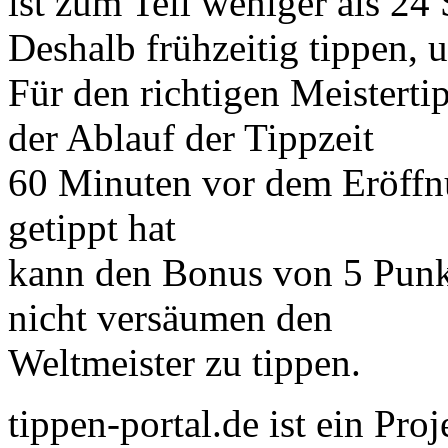
ist zum Teil weniger als 24
Deshalb frühzeitig tippen,
Für den richtigen Meistertip
der Ablauf der Tippzeit
60 Minuten vor dem Eröffnu
getippt hat
kann den Bonus von 5 Punkt
nicht versäumen den
Weltmeister zu tippen.
tippen-portal.de ist ein Pro