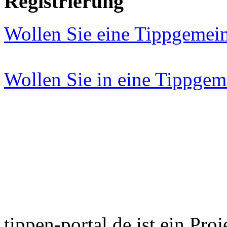
Registrierung
Wollen Sie eine Tippgemein
Wollen Sie in eine Tippgeme
tippen-portal.de ist ein Pro