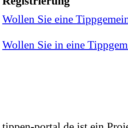
Registrierung
Wollen Sie eine Tippgemein
Wollen Sie in eine Tippgeme
tippen-portal.de ist ein Pro