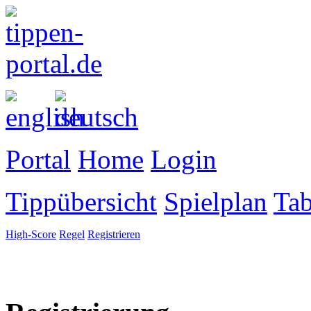
Portal
Home
Login
Tippübersicht
Spielplan
Tab
High-Score
Regel
Registrieren