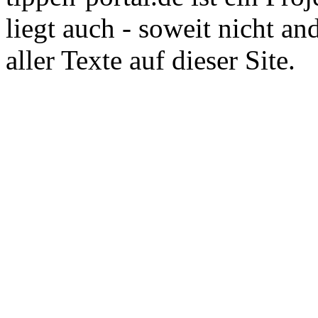
liegt auch - soweit nicht an
aller Texte auf dieser Site.