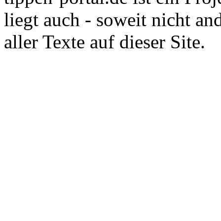
liegt auch - soweit nicht an
aller Texte auf dieser Site.