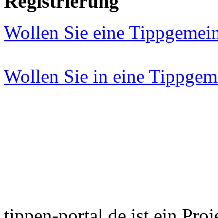
Registrierung
Wollen Sie eine Tippgemein
Wollen Sie in eine Tippgeme
tippen-portal.de ist ein Pro