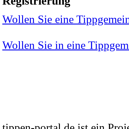
Registrierung
Wollen Sie eine Tippgemein
Wollen Sie in eine Tippgeme
tippen-portal.de ist ein Pro