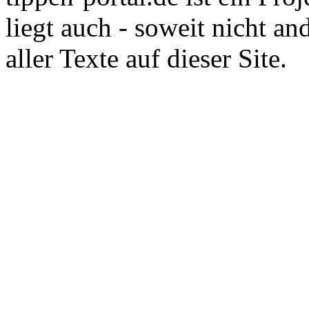
liegt auch - soweit nicht an
aller Texte auf dieser Site.