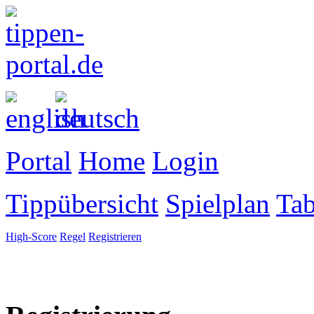
Portal
Home
Login
Tippübersicht
Spielplan
Tab
High-Score
Regel
Registrieren