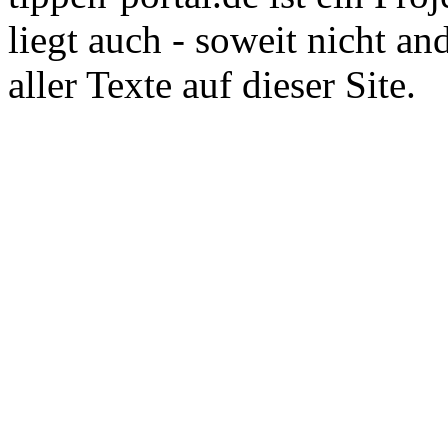
liegt auch - soweit nicht an
aller Texte auf dieser Site.