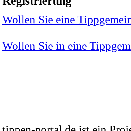
Registrierung
Wollen Sie eine Tippgemein
Wollen Sie in eine Tippgeme
tippen-portal.de ist ein Pro