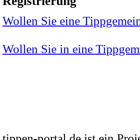
Registrierung
Wollen Sie eine Tippgemein
Wollen Sie in eine Tippgeme
tippen-portal.de ist ein Pro