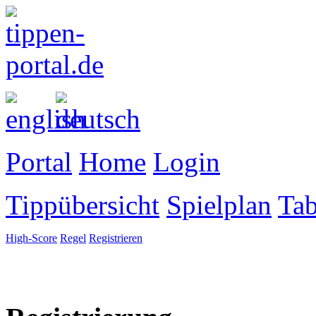
Portal
Home
Login
Tippübersicht
Spielplan
Tab
High-Score
Regel
Registrieren