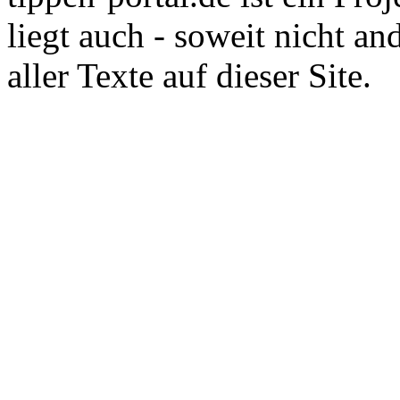
liegt auch - soweit nicht an
aller Texte auf dieser Site.