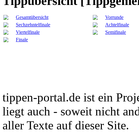
Tippübersicht [Tippgem
Gesamtübersicht
Vorrunde
Sechzehntelfinale
Achtelfinale
Viertelfinale
Semifinale
Finale
tippen-portal.de ist ein Pro
liegt auch - soweit nicht an
aller Texte auf dieser Site.