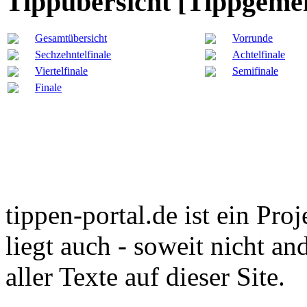
Tippübersicht [Tippgem
Gesamtübersicht
Vorrunde
Sechzehntelfinale
Achtelfinale
Viertelfinale
Semifinale
Finale
tippen-portal.de ist ein Pro
liegt auch - soweit nicht an
aller Texte auf dieser Site.