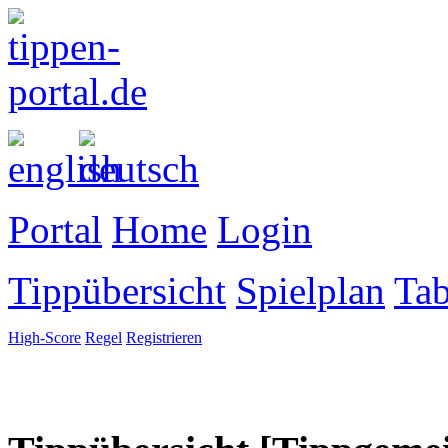
Portal
Home
Login
Tippübersicht
Spielplan
Tab
High-Score
Regel
Registrieren