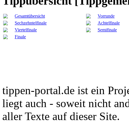
Tippübersicht [Tippgem
Gesamtübersicht
Vorrunde
Sechzehntelfinale
Achtelfinale
Viertelfinale
Semifinale
Finale
tippen-portal.de ist ein Pro
liegt auch - soweit nicht an
aller Texte auf dieser Site.