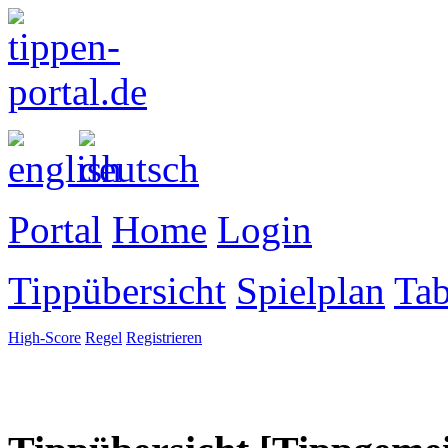
Portal
Home
Login
Tippübersicht
Spielplan
Tab
High-Score
Regel
Registrieren