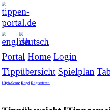
Portal
Home
Login
Tippübersicht
Spielplan
Tab
High-Score
Regel
Registrieren