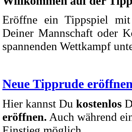
Willkommen auf der Tipp
Eröffne ein Tippspiel mi
Deiner Mannschaft oder Ko
spannenden Wettkampf unte
Neue Tipprude eröffne
Hier kannst Du
kostenlos
D
eröffnen.
Auch während eine
Einstieg möglich.