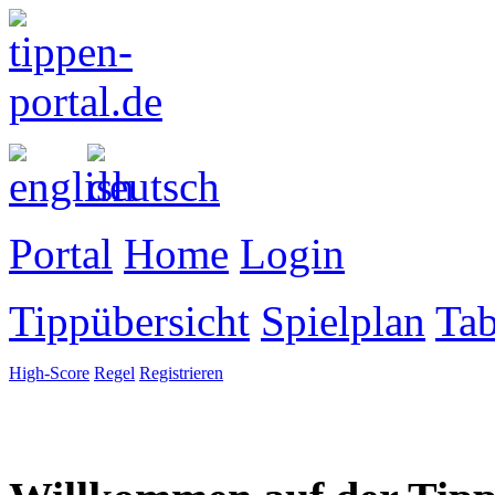
Portal
Home
Login
Tippübersicht
Spielplan
Tab
High-Score
Regel
Registrieren