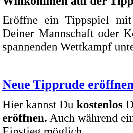
Willkommen auf der Tipp
Eröffne ein Tippspiel mi
Deiner Mannschaft oder Ko
spannenden Wettkampf unte
Neue Tipprude eröffne
Hier kannst Du
kostenlos
D
eröffnen.
Auch während eine
Einstieg möglich.