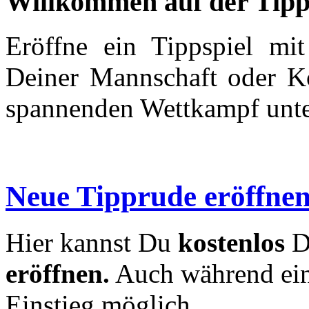
Willkommen auf der Tipp
Eröffne ein Tippspiel mi
Deiner Mannschaft oder Ko
spannenden Wettkampf unte
Neue Tipprude eröffne
Hier kannst Du
kostenlos
D
eröffnen.
Auch während eine
Einstieg möglich.