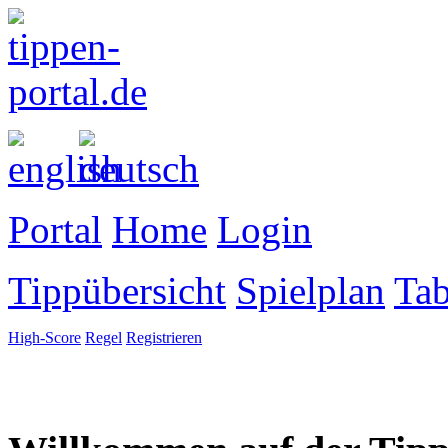
Portal
Home
Login
Tippübersicht
Spielplan
Tab
High-Score
Regel
Registrieren