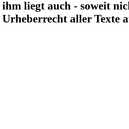
ihm liegt auch - soweit ni
Urheberrecht aller Texte au