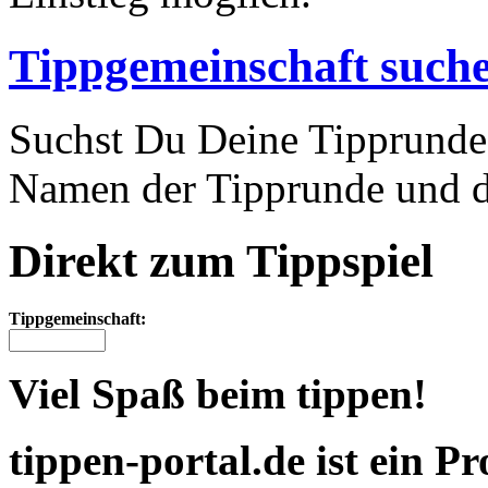
Tippgemeinschaft such
Suchst Du Deine Tipprunde
Namen der Tipprunde und d
Direkt zum Tippspiel
Tippgemeinschaft:
Viel Spaß beim tippen!
tippen-portal.de ist ein Pr