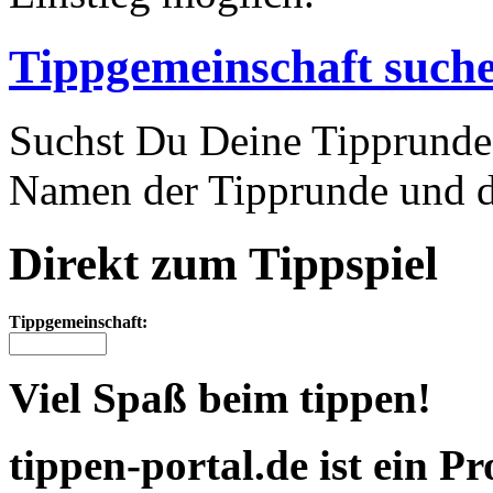
Tippgemeinschaft such
Suchst Du Deine Tipprunde
Namen der Tipprunde und d
Direkt zum Tippspiel
Tippgemeinschaft:
Viel Spaß beim tippen!
tippen-portal.de ist ein Pr