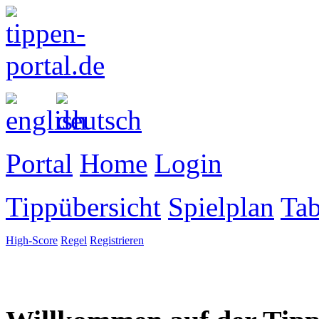
Portal
Home
Login
Tippübersicht
Spielplan
Tab
High-Score
Regel
Registrieren