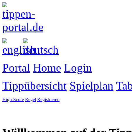
Portal
Home
Login
Tippübersicht
Spielplan
Tab
High-Score
Regel
Registrieren