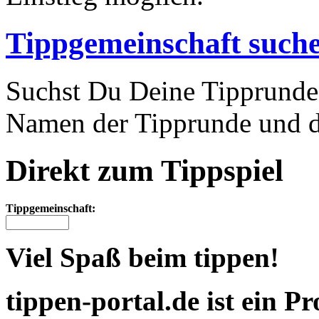
Tippgemeinschaft such
Suchst Du Deine Tipprunde
Namen der Tipprunde und d
Direkt zum Tippspiel
Tippgemeinschaft:
Viel Spaß beim tippen!
tippen-portal.de ist ein Pr