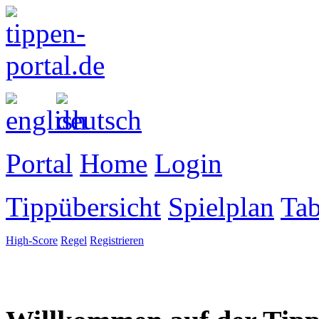
Portal
Home
Login
Tippübersicht
Spielplan
Tab
High-Score
Regel
Registrieren