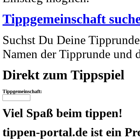
Tippgemeinschaft such
Suchst Du Deine Tipprunde
Namen der Tipprunde und d
Direkt zum Tippspiel
Tippgemeinschaft:
Viel Spaß beim tippen!
tippen-portal.de ist ein Pr