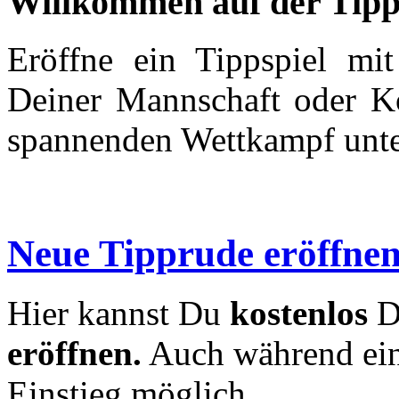
Willkommen auf der Tipp
Eröffne ein Tippspiel mi
Deiner Mannschaft oder Ko
spannenden Wettkampf unte
Neue Tipprude eröffne
Hier kannst Du
kostenlos
D
eröffnen.
Auch während eine
Einstieg möglich.