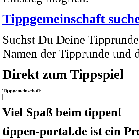
Tippgemeinschaft such
Suchst Du Deine Tipprunde
Namen der Tipprunde und d
Direkt zum Tippspiel
Tippgemeinschaft:
Viel Spaß beim tippen!
tippen-portal.de ist ein Pr