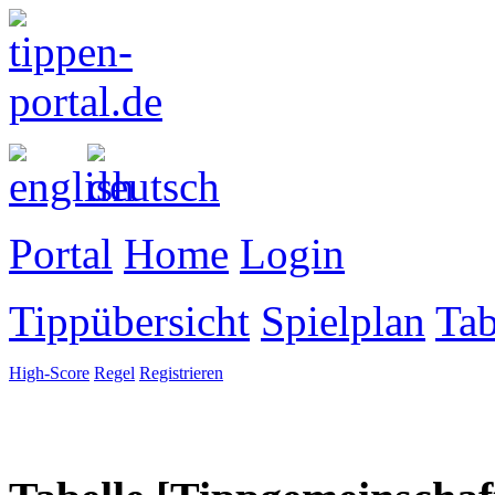
Portal
Home
Login
Tippübersicht
Spielplan
Tab
High-Score
Regel
Registrieren