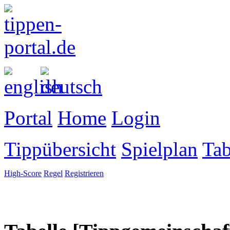
Portal
Home
Login
Tippübersicht
Spielplan
Tab
High-Score
Regel
Registrieren