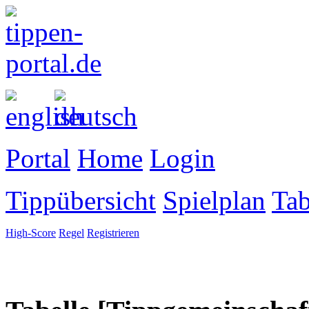
Portal
Home
Login
Tippübersicht
Spielplan
Tab
High-Score
Regel
Registrieren