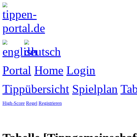
Portal
Home
Login
Tippübersicht
Spielplan
Tab
High-Score
Regel
Registrieren