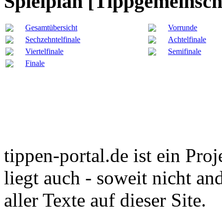
Spielplan [Tippgemeinsch
Gesamtübersicht
Vorrunde
Sechzehntelfinale
Achtelfinale
Viertelfinale
Semifinale
Finale
tippen-portal.de ist ein Pro
liegt auch - soweit nicht an
aller Texte auf dieser Site.