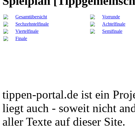
Spielplan [Tippgemeinsch
Gesamtübersicht
Vorrunde
Sechzehntelfinale
Achtelfinale
Viertelfinale
Semifinale
Finale
tippen-portal.de ist ein Pro
liegt auch - soweit nicht an
aller Texte auf dieser Site.