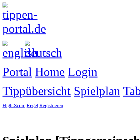
Portal
Home
Login
Tippübersicht
Spielplan
Tab
High-Score
Regel
Registrieren