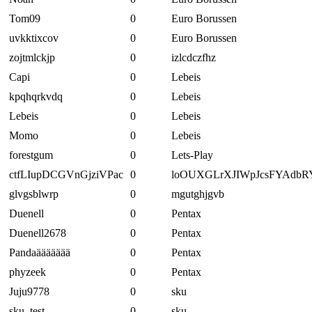
Tom09
0
Euro Borussen
uvkktixcov
0
Euro Borussen
zojtmlckjp
0
izlcdczfhz
Capi
0
Lebeis
kpqhqrkvdq
0
Lebeis
Lebeis
0
Lebeis
Momo
0
Lebeis
forestgum
0
Lets-Play
ctfLIupDCGVnGjziVPac
0
loOUXGLrXJIWpJcsFYAdbR
glvgsblwrp
0
mgutghjgvb
Duenell
0
Pentax
Duenell2678
0
Pentax
Pandaäääääää
0
Pentax
phyzeek
0
Pentax
Juju9778
0
sku
sku_test
0
sku