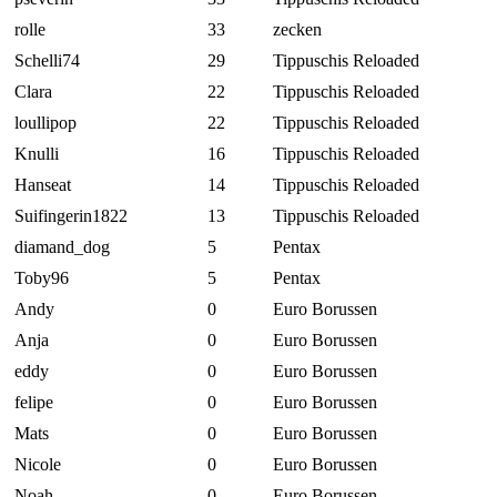
rolle
33
zecken
Schelli74
29
Tippuschis Reloaded
Clara
22
Tippuschis Reloaded
loullipop
22
Tippuschis Reloaded
Knulli
16
Tippuschis Reloaded
Hanseat
14
Tippuschis Reloaded
Suifingerin1822
13
Tippuschis Reloaded
diamand_dog
5
Pentax
Toby96
5
Pentax
Andy
0
Euro Borussen
Anja
0
Euro Borussen
eddy
0
Euro Borussen
felipe
0
Euro Borussen
Mats
0
Euro Borussen
Nicole
0
Euro Borussen
Noah
0
Euro Borussen