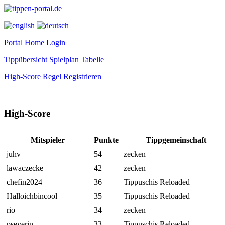
Portal
Home
Login
Tippübersicht
Spielplan
Tabelle
High-Score
Regel
Registrieren
High-Score
Mitspieler
Punkte
Tippgemeinschaft
juhv
54
zecken
lawaczecke
42
zecken
chefin2024
36
Tippuschis Reloaded
Halloichbincool
35
Tippuschis Reloaded
rio
34
zecken
pseverin
33
Tippuschis Reloaded