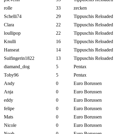
rolle
33
zecken
Schelli74
29
Tippuschis Reloaded
Clara
22
Tippuschis Reloaded
loullipop
22
Tippuschis Reloaded
Knulli
16
Tippuschis Reloaded
Hanseat
14
Tippuschis Reloaded
Suifingerin1822
13
Tippuschis Reloaded
diamand_dog
5
Pentax
Toby96
5
Pentax
Andy
0
Euro Borussen
Anja
0
Euro Borussen
eddy
0
Euro Borussen
felipe
0
Euro Borussen
Mats
0
Euro Borussen
Nicole
0
Euro Borussen
Noah
0
Euro Borussen