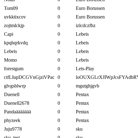
Tom09
0
Euro Borussen
uvkktixcov
0
Euro Borussen
zojtmlckjp
0
izlcdczfhz
Capi
0
Lebeis
kpqhqrkvdq
0
Lebeis
Lebeis
0
Lebeis
Momo
0
Lebeis
forestgum
0
Lets-Play
ctfLIupDCGVnGjziVPac
0
loOUXGLrXJIWpJcsFYAdbR
glvgsblwrp
0
mgutghjgvb
Duenell
0
Pentax
Duenell2678
0
Pentax
Pandaäääääää
0
Pentax
phyzeek
0
Pentax
Juju9778
0
sku
sku_test
0
sku