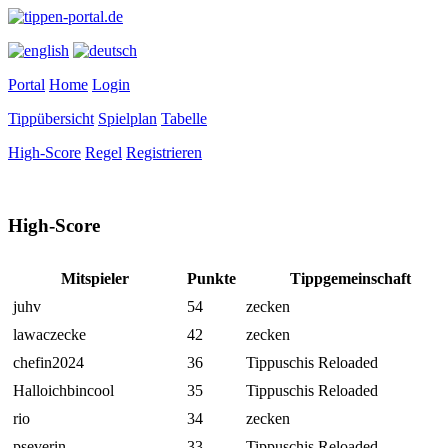
Portal
Home
Login
Tippübersicht
Spielplan
Tabelle
High-Score
Regel
Registrieren
High-Score
Mitspieler
Punkte
Tippgemeinschaft
juhv
54
zecken
lawaczecke
42
zecken
chefin2024
36
Tippuschis Reloaded
Halloichbincool
35
Tippuschis Reloaded
rio
34
zecken
pseverin
33
Tippuschis Reloaded