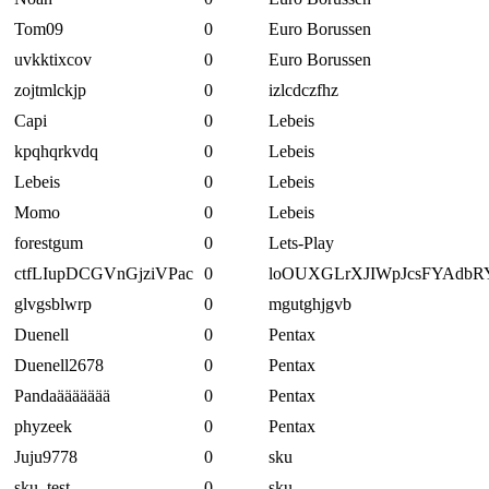
Tom09
0
Euro Borussen
uvkktixcov
0
Euro Borussen
zojtmlckjp
0
izlcdczfhz
Capi
0
Lebeis
kpqhqrkvdq
0
Lebeis
Lebeis
0
Lebeis
Momo
0
Lebeis
forestgum
0
Lets-Play
ctfLIupDCGVnGjziVPac
0
loOUXGLrXJIWpJcsFYAdbR
glvgsblwrp
0
mgutghjgvb
Duenell
0
Pentax
Duenell2678
0
Pentax
Pandaäääääää
0
Pentax
phyzeek
0
Pentax
Juju9778
0
sku
sku_test
0
sku