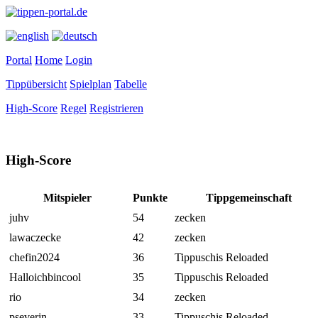
Portal
Home
Login
Tippübersicht
Spielplan
Tabelle
High-Score
Regel
Registrieren
High-Score
Mitspieler
Punkte
Tippgemeinschaft
juhv
54
zecken
lawaczecke
42
zecken
chefin2024
36
Tippuschis Reloaded
Halloichbincool
35
Tippuschis Reloaded
rio
34
zecken
pseverin
33
Tippuschis Reloaded