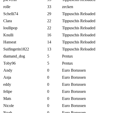
rolle
33
zecken
Schelli74
29
Tippuschis Reloaded
Clara
22
Tippuschis Reloaded
loullipop
22
Tippuschis Reloaded
Knulli
16
Tippuschis Reloaded
Hanseat
14
Tippuschis Reloaded
Suifingerin1822
13
Tippuschis Reloaded
diamand_dog
5
Pentax
Toby96
5
Pentax
Andy
0
Euro Borussen
Anja
0
Euro Borussen
eddy
0
Euro Borussen
felipe
0
Euro Borussen
Mats
0
Euro Borussen
Nicole
0
Euro Borussen
Noah
0
Euro Borussen