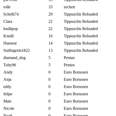
rolle
33
zecken
Schelli74
29
Tippuschis Reloaded
Clara
22
Tippuschis Reloaded
loullipop
22
Tippuschis Reloaded
Knulli
16
Tippuschis Reloaded
Hanseat
14
Tippuschis Reloaded
Suifingerin1822
13
Tippuschis Reloaded
diamand_dog
5
Pentax
Toby96
5
Pentax
Andy
0
Euro Borussen
Anja
0
Euro Borussen
eddy
0
Euro Borussen
felipe
0
Euro Borussen
Mats
0
Euro Borussen
Nicole
0
Euro Borussen
Noah
0
Euro Borussen