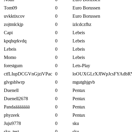
Tom09
0
Euro Borussen
uvkktixcov
0
Euro Borussen
zojtmlckjp
0
izlcdczfhz
Capi
0
Lebeis
kpqhqrkvdq
0
Lebeis
Lebeis
0
Lebeis
Momo
0
Lebeis
forestgum
0
Lets-Play
ctfLIupDCGVnGjziVPac
0
loOUXGLrXJIWpJcsFYAdbR
glvgsblwrp
0
mgutghjgvb
Duenell
0
Pentax
Duenell2678
0
Pentax
Pandaäääääää
0
Pentax
phyzeek
0
Pentax
Juju9778
0
sku
sku_test
0
sku