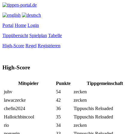
Portal
Home
Login
Tippübersicht
Spielplan
Tabelle
High-Score
Regel
Registrieren
High-Score
Mitspieler
Punkte
Tippgemeinschaft
juhv
54
zecken
lawaczecke
42
zecken
chefin2024
36
Tippuschis Reloaded
Halloichbincool
35
Tippuschis Reloaded
rio
34
zecken
pseverin
33
Tippuschis Reloaded