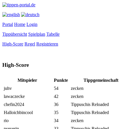
Portal
Home
Login
Tippübersicht
Spielplan
Tabelle
High-Score
Regel
Registrieren
High-Score
Mitspieler
Punkte
Tippgemeinschaft
juhv
54
zecken
lawaczecke
42
zecken
chefin2024
36
Tippuschis Reloaded
Halloichbincool
35
Tippuschis Reloaded
rio
34
zecken
pseverin
33
Tippuschis Reloaded