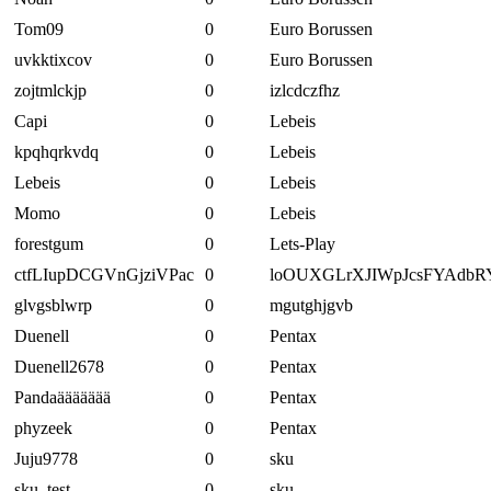
Tom09
0
Euro Borussen
uvkktixcov
0
Euro Borussen
zojtmlckjp
0
izlcdczfhz
Capi
0
Lebeis
kpqhqrkvdq
0
Lebeis
Lebeis
0
Lebeis
Momo
0
Lebeis
forestgum
0
Lets-Play
ctfLIupDCGVnGjziVPac
0
loOUXGLrXJIWpJcsFYAdbR
glvgsblwrp
0
mgutghjgvb
Duenell
0
Pentax
Duenell2678
0
Pentax
Pandaäääääää
0
Pentax
phyzeek
0
Pentax
Juju9778
0
sku
sku_test
0
sku