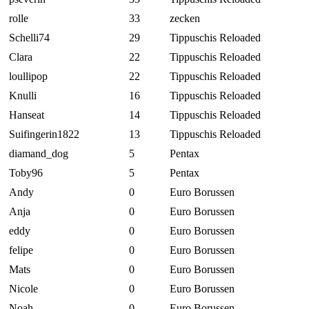
rolle
33
zecken
Schelli74
29
Tippuschis Reloaded
Clara
22
Tippuschis Reloaded
loullipop
22
Tippuschis Reloaded
Knulli
16
Tippuschis Reloaded
Hanseat
14
Tippuschis Reloaded
Suifingerin1822
13
Tippuschis Reloaded
diamand_dog
5
Pentax
Toby96
5
Pentax
Andy
0
Euro Borussen
Anja
0
Euro Borussen
eddy
0
Euro Borussen
felipe
0
Euro Borussen
Mats
0
Euro Borussen
Nicole
0
Euro Borussen
Noah
0
Euro Borussen