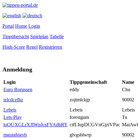
Portal
Home
Login
Tippübersicht
Spielplan
Tabelle
High-Score
Regel
Registrieren
Anmeldung
Login
Tippgemeinschaft
Name
Euro Borussen
eddy
Chu
izlcdczfhz
zojtmlckjp
90002
Lebeis
Lebeis
Lebeis
Lets-Play
forestgum
Tu
loOUXGLrXJIWpJcsFYAdbRY
ctfLIupDCGVnGjziVPac
MaiAw
mgutghjgvb
glvgsblwrp
90002