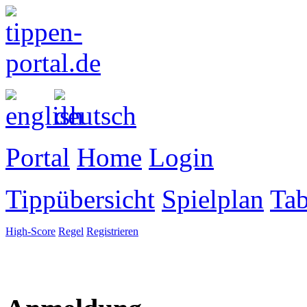
Portal
Home
Login
Tippübersicht
Spielplan
Tab
High-Score
Regel
Registrieren