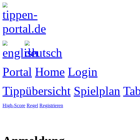
Portal
Home
Login
Tippübersicht
Spielplan
Tab
High-Score
Regel
Registrieren