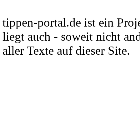
tippen-portal.de ist ein Pro
liegt auch - soweit nicht an
aller Texte auf dieser Site.