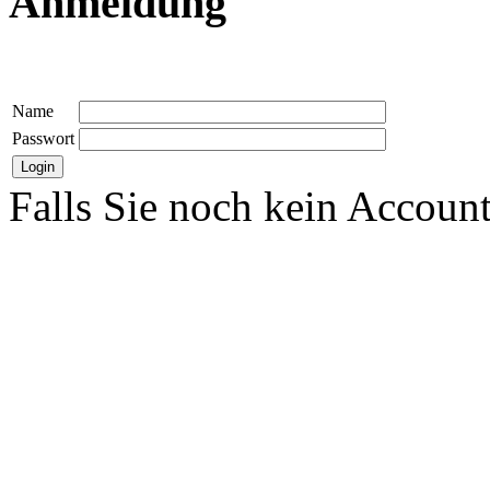
Anmeldung
Name
Passwort
Falls Sie noch kein Accoun