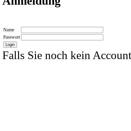
Anmeldung
Name
Passwort
Falls Sie noch kein Accoun