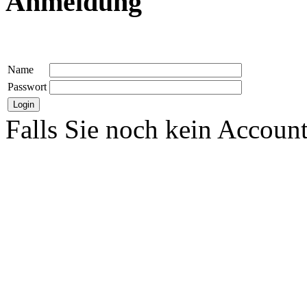
Anmeldung
Name
Passwort
Falls Sie noch kein Accoun