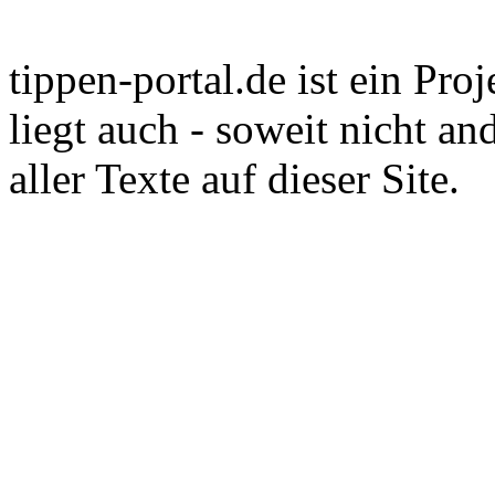
tippen-portal.de ist ein Pro
liegt auch - soweit nicht an
aller Texte auf dieser Site.