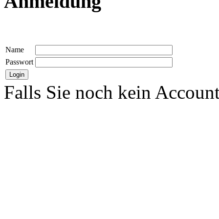
Anmeldung
Name
Passwort
Falls Sie noch kein Accoun