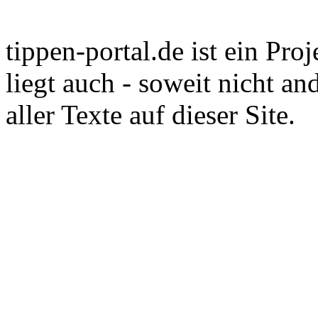
tippen-portal.de ist ein Pro
liegt auch - soweit nicht an
aller Texte auf dieser Site.