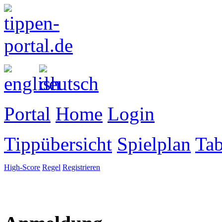
Portal
Home
Login
Tippübersicht
Spielplan
Tab
High-Score
Regel
Registrieren