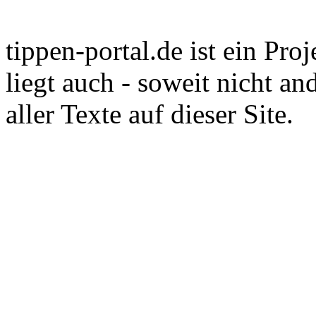
tippen-portal.de ist ein Pro
liegt auch - soweit nicht an
aller Texte auf dieser Site.