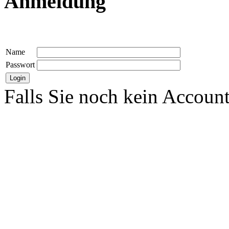
Anmeldung
Name
Passwort
Falls Sie noch kein Accoun