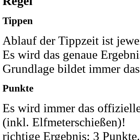
Regel
Tippen
Ablauf der Tippzeit ist jew
Es wird das genaue Ergebnis
Grundlage bildet immer das 
Punkte
Es wird immer das offiziel
(inkl. Elfmeterschießen)!
richtige Ergebnis: 3 Punkte.