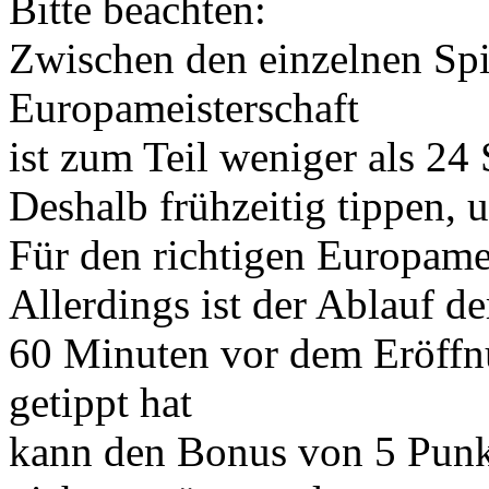
Bitte beachten:
Zwischen den einzelnen Spi
Europameisterschaft
ist zum Teil weniger als 24
Deshalb frühzeitig tippen,
Für den richtigen Europamei
Allerdings ist der Ablauf de
60 Minuten vor dem Eröffnu
getippt hat
kann den Bonus von 5 Punkt