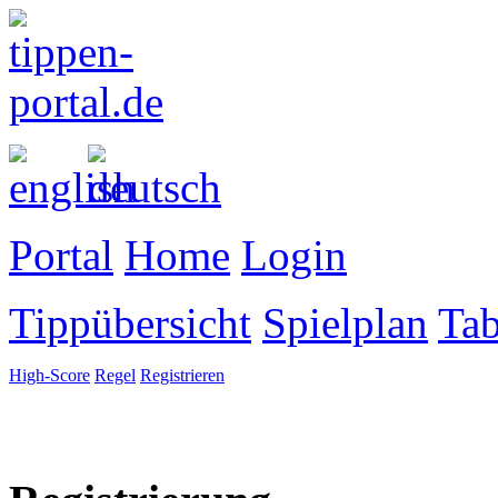
Portal
Home
Login
Tippübersicht
Spielplan
Tab
High-Score
Regel
Registrieren