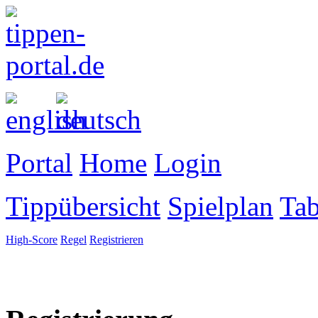
Portal
Home
Login
Tippübersicht
Spielplan
Tab
High-Score
Regel
Registrieren