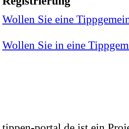
Registrierung
Wollen Sie eine Tippgemein
Wollen Sie in eine Tippgeme
tippen-portal.de ist ein Pro