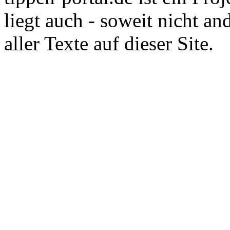
liegt auch - soweit nicht an
aller Texte auf dieser Site.