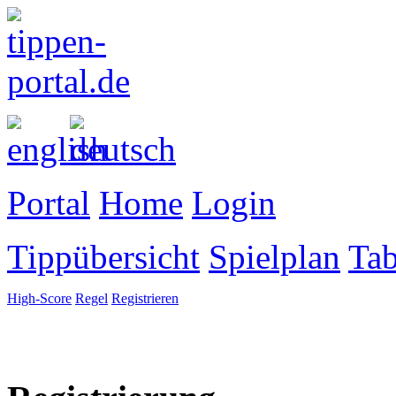
Portal
Home
Login
Tippübersicht
Spielplan
Tab
High-Score
Regel
Registrieren