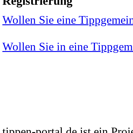
Registrierung
Wollen Sie eine Tippgemein
Wollen Sie in eine Tippgeme
tippen-portal.de ist ein Pro